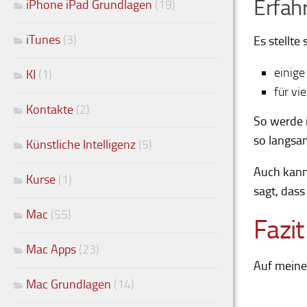
Erfah
iPhone iPad Grundlagen
(19)
iTunes
(3)
Es stellte
einige
KI
(1)
für vi
Kontakte
(2)
So werde 
so langsam
Künstliche Intelligenz
(5)
Auch kann
Kurse
(1)
sagt, dass
Mac
(55)
Fazit
Mac Apps
(23)
Auf meine
Mac Grundlagen
(14)