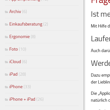
Archiv
(6)
Ist m
Einkaufsberatung
(2)
Mit Hilfe 
Ergonomie
(8)
Laufe
Foto
(10)
Auch darü
Werde
iCloud
(6)
iPad
(28)
Dazu empfe
der Liebli
iPhone
(33)
Die „Appli
iPhone + iPad
(26)
natürlich 