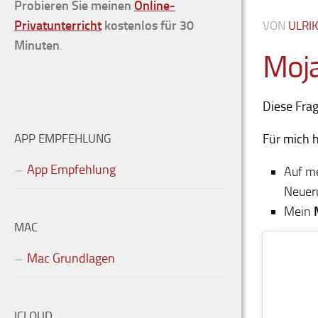
Probieren Sie meinen
Online-
Privatunterricht
kostenlos für 30
VON
ULRI
Minuten
.
Moja
Diese Frag
Für mich h
APP EMPFEHLUNG
App Empfehlung
Auf m
Neuer
Mein
MAC
Mac Grundlagen
ICLOUD