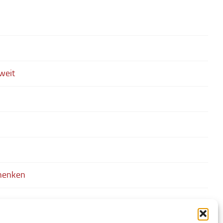
weit
chenken