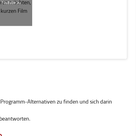
ieren möchten,
m Youtube zu
 kurzen Film
Programm-Alternativen zu finden und sich darin
 beantworten.
e