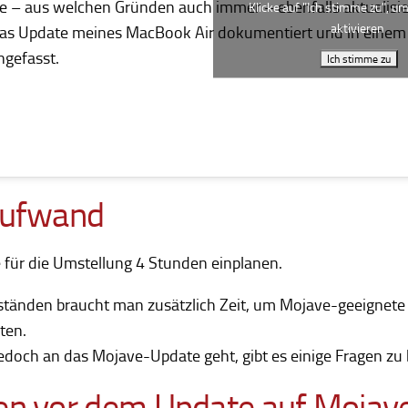
die – aus welchen Gründen auch immer – ebenfalls aktualis
Klicke auf "Ich stimme zu", u
aktivieren
das Update meines MacBook Air dokumentiert und in einem
gefasst.
Ich stimme zu
aufwand
 für die Umstellung 4 Stunden einplanen.
tänden braucht man zusätzlich Zeit, um Mojave-geeignete 
ten.
jedoch an das Mojave-Update geht, gibt es einige Fragen zu
en vor dem Update auf Mojav