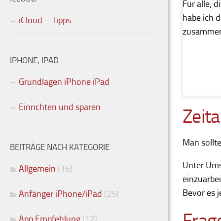
Für alle, 
habe ich 
iCloud – Tipps
zusammen
IPHONE, IPAD
Grundlagen iPhone iPad
Einrichten und sparen
Zeit
Man sollte
BEITRÄGE NACH KATEGORIE
Unter Ums
Allgemein
(16)
einzuarbei
Bevor es 
Anfänger iPhone/iPad
(25)
Frag
App Empfehlung
(12)