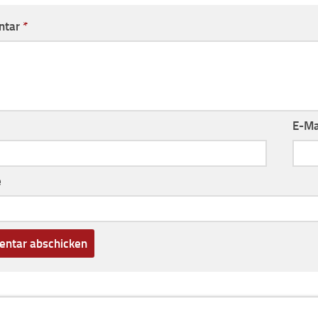
ntar
*
E-Ma
e